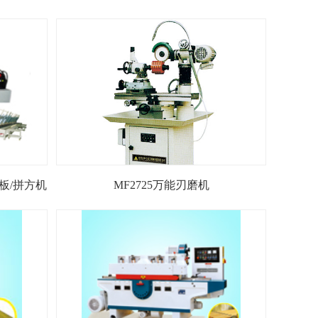
板/拼方机
MF2725万能刃磨机