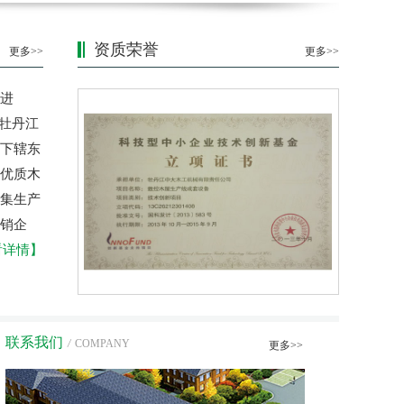
资质荣誉
更多>>
更多>>
先进
省牡丹江
下辖东
优质木
是集生产
销企
看详情】
联系我们
/
COMPANY
更多>>