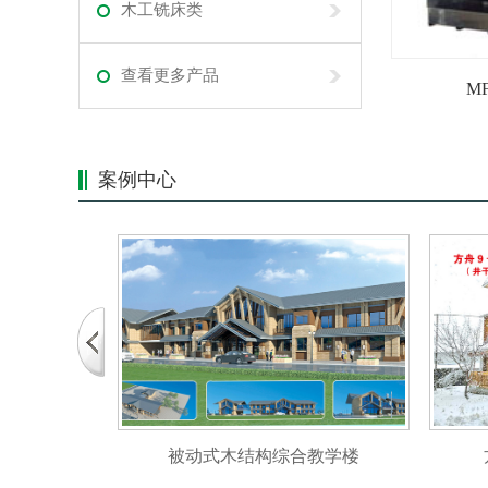
木工铣床类
查看更多产品
M
案例中心
被动式木结构综合教学楼