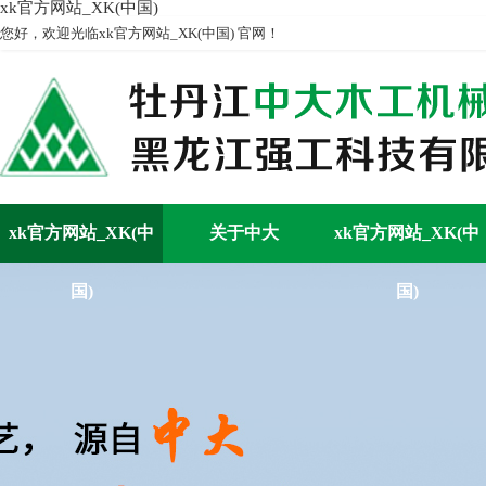
xk官方网站_XK(中国)
您好，欢迎光临xk官方网站_XK(中国) 官网！
xk官方网站_XK(中
关于中大
xk官方网站_XK(中
国)
国)