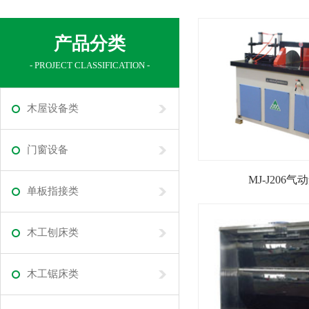
产品分类
- PROJECT CLASSIFICATION -
木屋设备类
门窗设备
MJ-J206
单板指接类
木工刨床类
木工锯床类